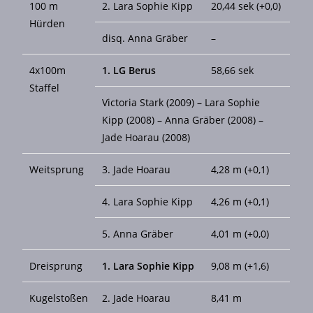
100 m
2. Lara Sophie Kipp
20,44 sek (+0,0)
Hürden
disq. Anna Gräber
–
4x100m
1. LG Berus
58,66 sek
Staffel
Victoria Stark (2009) – Lara Sophie
Kipp (2008) – Anna Gräber (2008) –
Jade Hoarau (2008)
Weitsprung
3. Jade Hoarau
4,28 m (+0,1)
4. Lara Sophie Kipp
4,26 m (+0,1)
5. Anna Gräber
4,01 m (+0,0)
Dreisprung
1. Lara Sophie Kipp
9,08 m (+1,6)
Kugelstoßen
2. Jade Hoarau
8,41 m